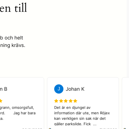
n till
b och helt
ning krävs.
Karin B
J
Johan K
 är noggrann, omsorgsfull, 
Det är en djungel av 
lig, lyhörd.       Jag har bara 
information där ute, men Röjex 
 att säga.
kan verkligen sin sak när det 
gäller parkslide. Fick  ...