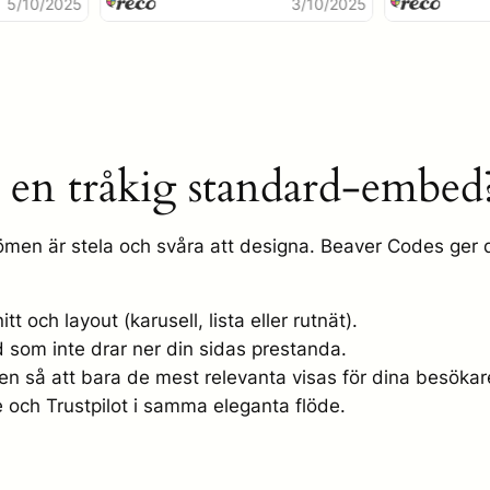
AB h ...
5/10/2025
3/10/2025
 en tråkig standard-embed
ömen är stela och svåra att designa. Beaver Codes ger di
tt och layout (karusell, lista eller rutnät).
som inte drar ner din sidas prestanda.
n så att bara de mest relevanta visas för dina besökar
 och Trustpilot i samma eleganta flöde.