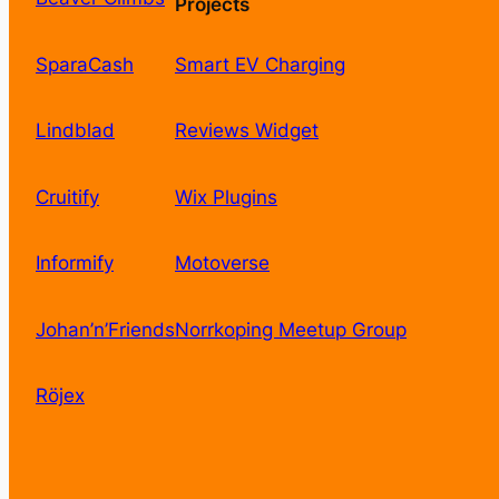
Projects
SparaCash
Smart EV Charging
Lindblad
Reviews Widget
Cruitify
Wix Plugins
Informify
Motoverse
Johan’n’Friends
Norrkoping Meetup Group
Röjex