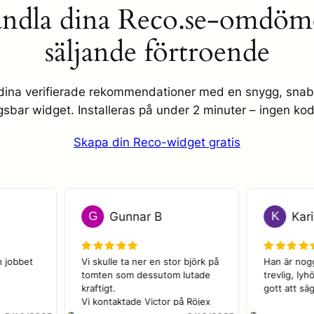
ndla dina Reco.se-omdöme
säljande förtroende
dina verifierade rekommendationer med en snygg, snab
sbar widget. Installeras på under 2 minuter – ingen kod
Skapa din Reco-widget gratis
 E
G
Gunnar B
K
akta och jobbet 
Vi skulle ta ner en stor björk på 
Han
tomten som dessutom lutade 
trev
kraftigt.

gott
Vi kontaktade Victor på Röjex 