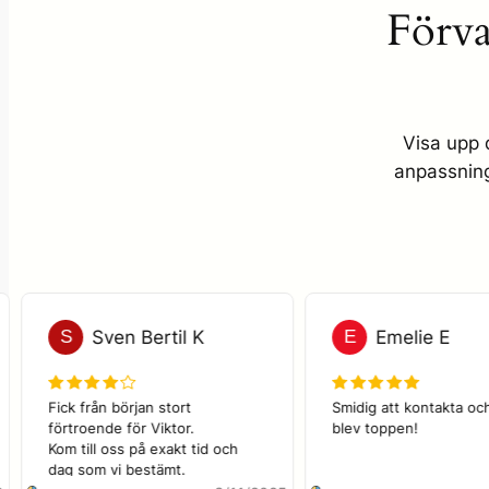
Förva
Visa upp 
anpassning
S
Sven Bertil K
E
Emelie
a 
Fick från början stort 
Smidig att kont
tt 
förtroende för Viktor. 

blev toppen!
Kom till oss på exakt tid och 
dag som vi bestämt.
