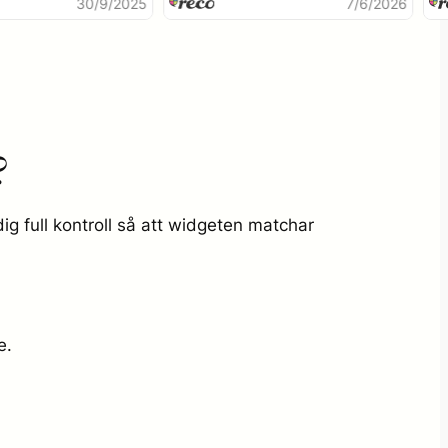
30/9/2025
7/6/202
?
g full kontroll så att widgeten matchar
e.