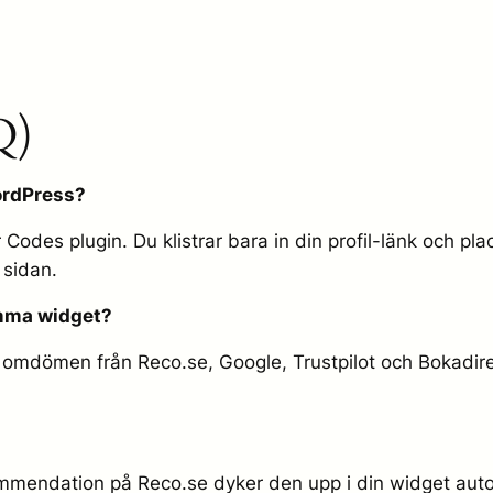
Q)
ordPress?
Codes plugin. Du klistrar bara in din profil-länk och pl
 sidan.
amma widget?
mdömen från Reco.se, Google, Trustpilot och Bokadirek
ommendation på Reco.se dyker den upp i din widget automa