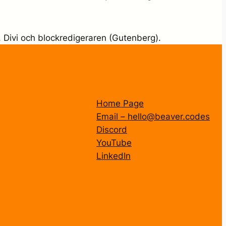
, Divi och blockredigeraren (Gutenberg).
Home Page
Email – hello@beaver.codes
Discord
YouTube
LinkedIn