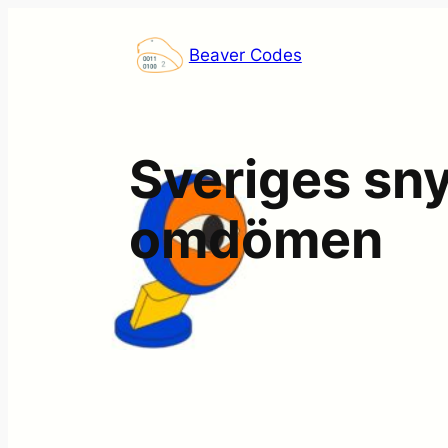
Skip
to
Beaver Codes
content
Sveriges sny
omdömen