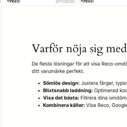
Arbetet  ...
/4/2026
3/11/2025
Varför nöja sig med
De flesta lösningar för att visa Reco-omd
ditt varumärke perfekt.
Sömlös design:
Justera färger, typsni
Blixtsnabb laddning:
Optimerad kod 
Visa det bästa:
Filtrera dina omdöme
Kombinera källor:
Visa Reco, Google