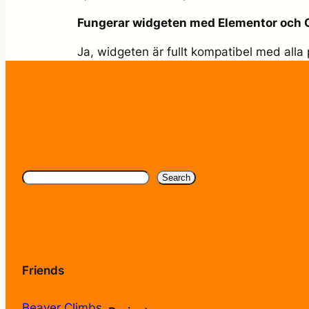
Fungerar widgeten med Elementor och
Ja, widgeten är fullt kompatibel med alla
Search
Search
Friends
Beaver Climbs